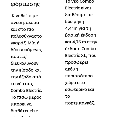
Το νέο Combo
φόρτωσης
Electric είναι
διαθέσιμο σε
Κινηθείτε με
δύο μήκη –
άνεση, ακόμα
4,41m για τη
και στο πιο
βασική έκδοση
πολυσύχναστο
και 4,76 m στην
γκαράζ. Μία ή
έκδοση Combo
δύο συρόμενες
Electric XL, που
1
πόρτες
προσφέρει
διευκολύνουν
ακόμη
την είσοδο και
περισσότερο
την έξοδο από
χώρο στο
το νέο σας
εσωτερικό και
Combo Electric.
το
Το πίσω μέρος
πορτμπαγκάζ.
μπορεί να
διαθέτει είτε