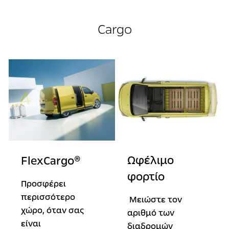
Cargo
Ωφέλιμο
FlexCargo®
φορτίο
Προσφέρει
περισσότερο
Μειώστε τον
χώρο, όταν σας
αριθμό των
είναι
διαδρομών