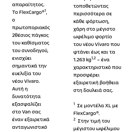
απαραίτητος.
τοποθετώντας
1
Το FlexCargo®
,
περισσότερα σε
ο
κάθε φόρτωση,
πρωτοποριακός
χάρη στο μέγιστο
2θέσιος πάγκος
ωφέλιμο φορτίο
του καθίσματος
του νέου Vivaro που
του συνοδηγού,
φτάνει έως και τα
ενισχύει
1,2
1.263 kg
– ένα
σημαντικά την
χαρακτηριστικό που
ευελιξία του
προσφέρει
νέου Vivaro.
εξαιρετική βοήθεια
Αυτή η
στη δουλειά σας.
δυνατότητα
εξασφαλίζει
1
Σε μοντέλα XL με
στο Van σας
FlexCargo®.
έναν εξαιρετικά
2
Στην τιμή του
ανταγωνιστικό
μέγιστου ωφέλιμου