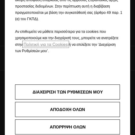
ακόμη απόφαση επάρκειας από τις αρμόδιες Ευρωπαϊκές αρχές
Διαμορφωτής
Εντοπισμός
Test Drive
προστασίας δεδομένων. Στην περίπτωση αυτή η διαβίβαση
συνεργάτη
πραγματοποιείται με βάση την συγκατάθεσή σας (άρθρο 49 παρ. 1
(α) του ΓΚΠΔ).
Ζητήστε
Online ραντεβού
Αν επιθυμείτε να μάθετε περισσότερα για τα cookies που
Προσφορά
χρησιμοποιούμε και την διαχείρισή τους, μπορείτε να ανατρέξετε
Πολιτική για τα Cookies
στην
ή να επιλέξετε την ‘Διαχείριση
των Ρυθμίσεών μου’.
Ακολουθήστε μας
© Opel 2026
Εμπορικό Σήμα & Πνευματικά Δικαιώματα
ΔΙΑΧΕΙΡΙΣΗ ΤΩΝ ΡΥΘΜΙΣΕΩΝ ΜΟΥ
Νομικές Πληροφορίες
Ανακύκλωση
Opel Παγκοσμίως
Δήλωση Συμμόρφωσης
Επικοινωνήστε μαζί μας
Αποδοχή Cookies
ΑΠΟΔΟΧΗ ΟΛΩΝ
Πολιτική Απορρήτου
Πολιτική Cookies
AIGLON GROUP EMPORIKI S.A.
ΑΠΟΡΡΙΨΗ ΟΛΩΝ