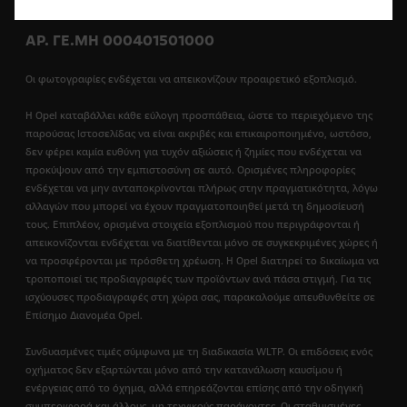
ΑΡ. ΓΕ.ΜΗ 000401501000
Οι φωτογραφίες ενδέχεται να απεικονίζουν προαιρετικό εξοπλισμό.
Η Opel καταβάλλει κάθε εύλογη προσπάθεια, ώστε το περιεχόμενο της
παρούσας Ιστοσελίδας να είναι ακριβές και επικαιροποιημένο, ωστόσο,
δεν φέρει καμία ευθύνη για τυχόν αξιώσεις ή ζημίες που ενδέχεται να
προκύψουν από την εμπιστοσύνη σε αυτό. Ορισμένες πληροφορίες
ενδέχεται να μην ανταποκρίνονται πλήρως στην πραγματικότητα, λόγω
αλλαγών που μπορεί να έχουν πραγματοποιηθεί μετά τη δημοσίευσή
τους. Επιπλέον, ορισμένα στοιχεία εξοπλισμού που περιγράφονται ή
απεικονίζονται ενδέχεται να διατίθενται μόνο σε συγκεκριμένες χώρες ή
να προσφέρονται με πρόσθετη χρέωση. Η Opel διατηρεί το δικαίωμα να
τροποποιεί τις προδιαγραφές των προϊόντων ανά πάσα στιγμή. Για τις
ισχύουσες προδιαγραφές στη χώρα σας, παρακαλούμε απευθυνθείτε σε
Επίσημο Διανομέα Opel.
Συνδυασμένες τιμές σύμφωνα με τη διαδικασία WLTP. Οι επιδόσεις ενός
οχήματος δεν εξαρτώνται μόνο από την κατανάλωση καυσίμου ή
ενέργειας από το όχημα, αλλά επηρεάζονται επίσης από την οδηγική
συμπεριφορά και άλλους, μη τεχνικούς παράγοντες. Οι σταθμισμένες