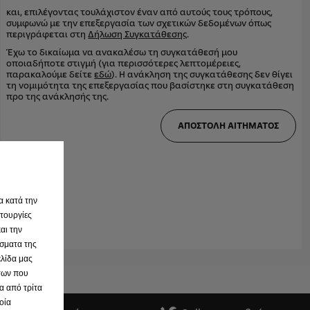
και, επιλέγοντας τουλάχιστον έναν από αυτούς τους τρόπους,
συμφωνώ με την επεξεργασία των σχετικών δεδομένων όπως
περιγράφεται στη
Δήλωση Συγκατάθεσης
.
Έχω το δικαίωμα να ανακαλέσω τη συγκατάθεσή μου
οποιαδήποτε στιγμή (για περισσότερες λεπτομέρειες,
παρακαλούμε δείτε
εδώ
). Η ανάκληση της συγκατάθεσης δεν θίγει
τη νομιμότητα της επεξεργασίας που βασίστηκε στη συγκατάθεση
προ της ανάκλησής της.
ΑΠΟΣΤΟΛΗ ΑΙΤΗΜΑΤΟΣ
α κατά την
ιτουργίες
αι την
σματα της
ελίδα μας
άτων που
ία από τρίτα
οία