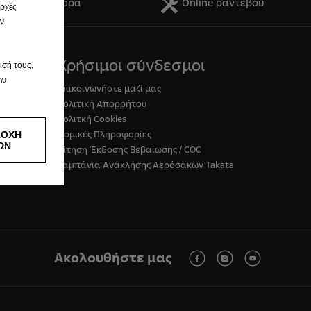
τήστε Προσφορά
Online ραντεβού
αρχές
ην
Χρήσιμοι σύνδεσμοι
ισή τους,
ων
Επικοινωνήστε μαζί μας
Πολιτική Απορρήτου
Πολιτκή Cookies
Νομικές Πληροφορίες
ΔΟΧΗ
ΩΝ
Αίτηση Έκδοσης Βεβαίωσης / COC
Καμπάνια Ανάκλησης Aερόσακων Takata
Ακολουθήστε μας