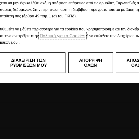
υνεργάτη
Test Drive
Ζη
χεται να μην έχουν λάβει ακόμη απόφαση επάρκειας από τις αρμόδιες Ευρωπαϊκές 
τασίας δεδομένων. Στην περίπτωση αυτή η διαβίβαση πραγματοποιείται με βάση τ
ατάθεσή σας (άρθρο 49 παρ. 1 (α) του ΓΚΠΔ).
λματικά
Ο Κόσμος της Opel
πιθυμείτε να μάθετε περισσότερα για τα cookies που χρησιμοποιούμε και την διαχείρ
Πολιτική για τα Cookies
είτε να ανατρέξετε στην
ή να επιλέξετε την ‘Διαχείριση τ
γελματικών
Opel Connect
ίσεών μου’.
Επαγγελματικά μοντέλα
Electric ALL IN
Concept cars
ΔΙΑΧΕΙΡΙΣΗ ΤΩΝ
ΑΠΟΡΡΙΨΗ
ΑΠΟ
ΡΥΘΜΙΣΕΩΝ ΜΟΥ
ΟΛΩΝ
ΟΛ