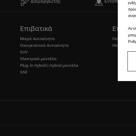
Διαμορφωτής
Εντοπισμός σ
ενδέ
προσ
συγκ
Επιβατικά
Επαγγε
Αν ε
μπορ
Μικρά Αυτοκίνητα
Γκάμα Επαγ
Ρυθμ
Οικογενειακά Αυτοκίνητα
Ηλεκτρικά 
SUV
Ηλεκτρικά μοντέλα
Plug-in Hybrid | Hybrid μοντέλα
GSE