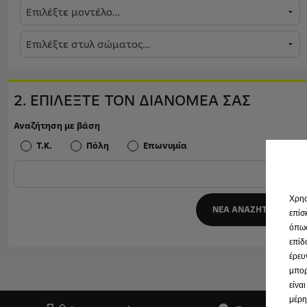
2. ΕΠΙΛΕΞΤΕ ΤΟΝ ΔΙΑΝΟΜΕΑ ΣΑΣ
Αναζήτηση με βάση
Τ.Κ.
Πόλη
Επωνυμία
Χρησ
ΝΕΑ ΑΝΑΖΗΤΗΣΗ
επίσ
όπως
επίδ
έρευ
μπορ
είνα
μέρη