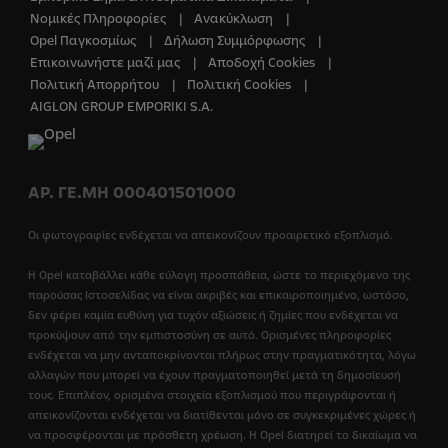
Νομικές Πληροφορίες
Ανακύκλωση
Opel Παγκοσμίως
Δήλωση Συμμόρφωσης
Επικοινωνήστε μαζί μας
Αποδοχή Cookies
Πολιτική Απορρήτου
Πολιτική Cookies
AIGLON GROUP EMPORIKI S.A.
ΑΡ. ΓΕ.ΜΗ 000401501000
Οι φωτογραφίες ενδέχεται να απεικονίζουν προαιρετικό εξοπλισμό.
Η Opel καταβάλλει κάθε εύλογη προσπάθεια, ώστε το περιεχόμενο της
παρούσας Ιστοσελίδας να είναι ακριβές και επικαιροποιημένο, ωστόσο,
δεν φέρει καμία ευθύνη για τυχόν αξιώσεις ή ζημίες που ενδέχεται να
προκύψουν από την εμπιστοσύνη σε αυτό. Ορισμένες πληροφορίες
ενδέχεται να μην ανταποκρίνονται πλήρως στην πραγματικότητα, λόγω
αλλαγών που μπορεί να έχουν πραγματοποιηθεί μετά τη δημοσίευσή
τους. Επιπλέον, ορισμένα στοιχεία εξοπλισμού που περιγράφονται ή
απεικονίζονται ενδέχεται να διατίθενται μόνο σε συγκεκριμένες χώρες ή
να προσφέρονται με πρόσθετη χρέωση. Η Opel διατηρεί το δικαίωμα να