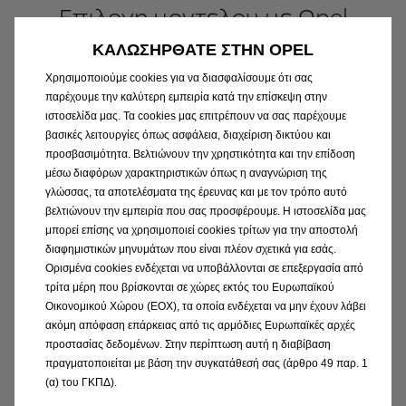
Επιλογη μοντελου με Opel
Connect
ΚΑΛΩΣΗΡΘΑΤΕ ΣΤΗΝ OPEL
Χρησιμοποιούμε cookies για να διασφαλίσουμε ότι σας
παρέχουμε την καλύτερη εμπειρία κατά την επίσκεψη στην
Combo
ιστοσελίδα μας. Τα cookies μας επιτρέπουν να σας παρέχουμε
βασικές λειτουργίες όπως ασφάλεια, διαχείριση δικτύου και
προσβασιμότητα. Βελτιώνουν την χρηστικότητα και την επίδοση
μέσω διαφόρων χαρακτηριστικών όπως η αναγνώριση της
Combo Cargo
γλώσσας, τα αποτελέσματα της έρευνας και με τον τρόπο αυτό
βελτιώνουν την εμπειρία που σας προσφέρουμε. Η ιστοσελίδα μας
μπορεί επίσης να χρησιμοποιεί cookies τρίτων για την αποστολή
διαφημιστικών μηνυμάτων που είναι πλέον σχετικά για εσάς.
Corsa
Ορισμένα cookies ενδέχεται να υποβάλλονται σε επεξεργασία από
τρίτα μέρη που βρίσκονται σε χώρες εκτός του Ευρωπαϊκού
Οικονομικού Χώρου (ΕΟΧ), τα οποία ενδέχεται να μην έχουν λάβει
ακόμη απόφαση επάρκειας από τις αρμόδιες Ευρωπαϊκές αρχές
Corsa
προστασίας δεδομένων. Στην περίπτωση αυτή η διαβίβαση
Από
€ 19.300
πραγματοποιείται με βάση την συγκατάθεσή σας (άρθρο 49 παρ. 1
(συμπεριλ. προωθητικού προγράμματος)
(α) του ΓΚΠΔ).