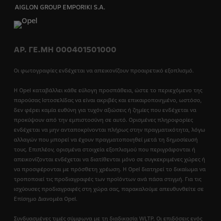
AIGLON GROUP EMPORIKI S.A.
ΑΡ. ΓΕ.ΜΗ 000401501000
Οι φωτογραφίες ενδέχεται να απεικονίζουν προαιρετικό εξοπλισμό.
Η Opel καταβάλλει κάθε εύλογη προσπάθεια, ώστε το περιεχόμενο της
παρούσας Ιστοσελίδας να είναι ακριβές και επικαιροποιημένο, ωστόσο,
δεν φέρει καμία ευθύνη για τυχόν αξιώσεις ή ζημίες που ενδέχεται να
προκύψουν από την εμπιστοσύνη σε αυτό. Ορισμένες πληροφορίες
ενδέχεται να μην ανταποκρίνονται πλήρως στην πραγματικότητα, λόγω
αλλαγών που μπορεί να έχουν πραγματοποιηθεί μετά τη δημοσίευσή
τους. Επιπλέον, ορισμένα στοιχεία εξοπλισμού που περιγράφονται ή
απεικονίζονται ενδέχεται να διατίθενται μόνο σε συγκεκριμένες χώρες ή
να προσφέρονται με πρόσθετη χρέωση. Η Opel διατηρεί το δικαίωμα να
τροποποιεί τις προδιαγραφές των προϊόντων ανά πάσα στιγμή. Για τις
ισχύουσες προδιαγραφές στη χώρα σας, παρακαλούμε απευθυνθείτε σε
Επίσημο Διανομέα Opel.
Συνδυασμένες τιμές σύμφωνα με τη διαδικασία WLTP. Οι επιδόσεις ενός