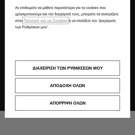
τροποποιεί τις προδιαγραφές των προϊόντων ανά πάσα στιγμή. Για τις
Αν επιθυμείτε να μάθετε περισσότερα για τα cookies που
ισχύουσες προδιαγραφές στη χώρα σας, παρακαλούμε απευθυνθείτε σε
Επίσημο Διανομέα Opel.
χρησιμοποιούμε και την διαχείρισή τους, μπορείτε να ανατρέξετε
Πολιτική για τα Cookies
στην
ή να επιλέξετε την ‘Διαχείριση
Συνδυασμένες τιμές σύμφωνα με τη διαδικασία WLTP. Οι επιδόσεις ενός
των Ρυθμίσεών μου’.
οχήματος δεν εξαρτώνται μόνο από την κατανάλωση καυσίμου ή
ενέργειας από το όχημα, αλλά επηρεάζονται επίσης από την οδηγική
συμπεριφορά και άλλους, μη τεχνικούς παράγοντες. Οι σταθμισμένες
τιμές αποτελούν μέσους όρους κατανάλωσης καυσίμου και ηλεκτρικής
ενέργειας για επαναφορτιζόμενα υβριδικά οχήματα (plug-in hybrid) με
μέσο προφίλ χρήσης και καθημερινή φόρτιση της μπαταρίας. Η
ΔΙΑΧΕΙΡΙΣΗ ΤΩΝ ΡΥΘΜΙΣΕΩΝ ΜΟΥ
πραγματική αυτονομία ενδέχεται να διαφέρει υπό καθημερινές
συνθήκες και εξαρτάται από διάφορους παράγοντες, όπως το
προσωπικό στυλ οδήγησης, τα χαρακτηριστικά της διαδρομής, η
ΑΠΟΔΟΧΗ ΟΛΩΝ
εξωτερική θερμοκρασία, η χρήση θέρμανσης/κλιματισμού, καθώς και η
θερμική προετοιμασία.
ΑΠΟΡΡΙΨΗ ΟΛΩΝ