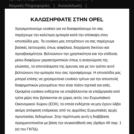
Νομικές Πληροφορίες
Ανακύκλωση
Opel Παγκοσμίως
Δήλωση Συμμόρφωσης
Επικοινωνήστε μαζί μας
Αποδοχή Cookies
ΚΑΛΩΣΗΡΘΑΤΕ ΣΤΗΝ OPEL
Πολιτική Απορρήτου
Πολιτική Cookies
Χρησιμοποιούμε cookies για να διασφαλίσουμε ότι σας
AIGLON GROUP EMPORIKI S.A.
παρέχουμε την καλύτερη εμπειρία κατά την επίσκεψη στην
ιστοσελίδα μας. Τα cookies μας επιτρέπουν να σας παρέχουμε
βασικές λειτουργίες όπως ασφάλεια, διαχείριση δικτύου και
προσβασιμότητα. Βελτιώνουν την χρηστικότητα και την επίδοση
ΑΡ. ΓΕ.ΜΗ 000401501000
μέσω διαφόρων χαρακτηριστικών όπως η αναγνώριση της
γλώσσας, τα αποτελέσματα της έρευνας και με τον τρόπο αυτό
Οι φωτογραφίες ενδέχεται να απεικονίζουν προαιρετικό εξοπλισμό.
βελτιώνουν την εμπειρία που σας προσφέρουμε. Η ιστοσελίδα μας
μπορεί επίσης να χρησιμοποιεί cookies τρίτων για την αποστολή
Η Opel καταβάλλει κάθε εύλογη προσπάθεια, ώστε το περιεχόμενο της
διαφημιστικών μηνυμάτων που είναι πλέον σχετικά για εσάς.
παρούσας Ιστοσελίδας να είναι ακριβές και επικαιροποιημένο, ωστόσο,
Ορισμένα cookies ενδέχεται να υποβάλλονται σε επεξεργασία από
δεν φέρει καμία ευθύνη για τυχόν αξιώσεις ή ζημίες που ενδέχεται να
τρίτα μέρη που βρίσκονται σε χώρες εκτός του Ευρωπαϊκού
προκύψουν από την εμπιστοσύνη σε αυτό. Ορισμένες πληροφορίες
Οικονομικού Χώρου (ΕΟΧ), τα οποία ενδέχεται να μην έχουν λάβει
ενδέχεται να μην ανταποκρίνονται πλήρως στην πραγματικότητα, λόγω
ακόμη απόφαση επάρκειας από τις αρμόδιες Ευρωπαϊκές αρχές
αλλαγών που μπορεί να έχουν πραγματοποιηθεί μετά τη δημοσίευσή
προστασίας δεδομένων. Στην περίπτωση αυτή η διαβίβαση
τους. Επιπλέον, ορισμένα στοιχεία εξοπλισμού που περιγράφονται ή
πραγματοποιείται με βάση την συγκατάθεσή σας (άρθρο 49 παρ. 1
απεικονίζονται ενδέχεται να διατίθενται μόνο σε συγκεκριμένες χώρες ή
(α) του ΓΚΠΔ).
να προσφέρονται με πρόσθετη χρέωση. Η Opel διατηρεί το δικαίωμα να