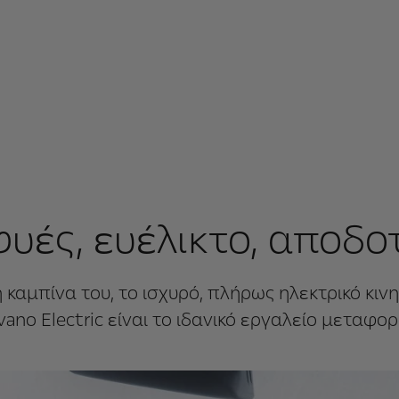
υές, ευέλικτο, αποδο
μπίνα του, το ισχυρό, πλήρως ηλεκτρικό κινη
ano Electric είναι το ιδανικό εργαλείο μεταφο