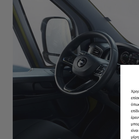
Χρησ
επίσ
όπως
επίδ
έρευ
μπορ
είνα
μέρη