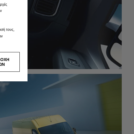
αρχές
ην
ισή τους,
ων
ΔΟΧΗ
ΩΝ