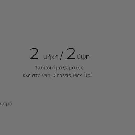
2
2
/
μήκη
ύψη
3 τύποι αμαξώματος
Κλειστό Van, Chassis, Pick-up
πλισμό