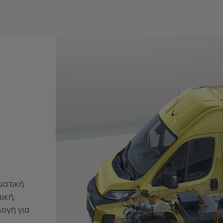
ματική
ική,
λογή για