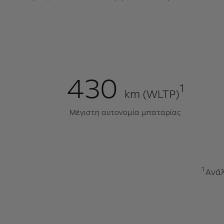
430
1
km (WLTP)
Μέγιστη αυτονομία μπαταρίας
1
Aνάλ