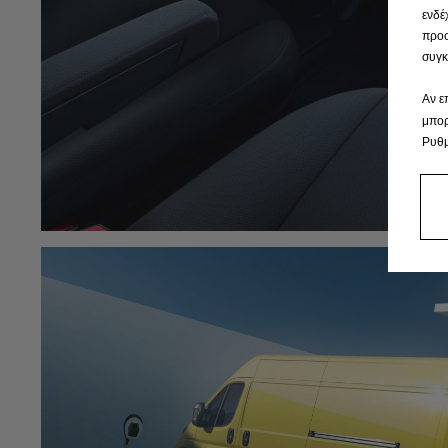
ενδέ
προσ
συγκ
Αν ε
μπορ
Ρυθμ