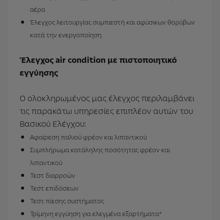
αέρα
Έλεγχος λειτουργίας συμπιεστή και αφύσικων θορύβων
κατά την ενεργοποίηση
Έλεγχος air condition με πιστοποιητικό
εγγύησης
Ο ολοκληρωμένος μας έλεγχος περιλαμβάνει
τις παρακάτω υπηρεσίες επιπλέον αυτών του
Βασικού Ελέγχου:
Αφαίρεση παλιού φρέον και λιπαντικού
Συμπλήρωμα κατάληλης ποσότητας φρέον και
λιπαντικού
Τεστ διαρροών
Τεστ επιδόσεων
Τεστ πίεσης συστήματος
Τρίμηνη εγγύηση για ελεγμένα εξαρτήματα*