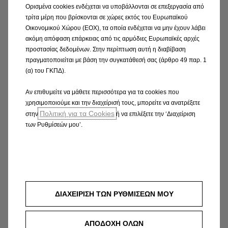
Ορισμένα cookies ενδέχεται να υποβάλλονται σε επεξεργασία από
τρίτα μέρη που βρίσκονται σε χώρες εκτός του Ευρωπαϊκού
Οικονομικού Χώρου (ΕΟΧ), τα οποία ενδέχεται να μην έχουν λάβει
ακόμη απόφαση επάρκειας από τις αρμόδιες Ευρωπαϊκές αρχές
προστασίας δεδομένων. Στην περίπτωση αυτή η διαβίβαση
πραγματοποιείται με βάση την συγκατάθεσή σας (άρθρο 49 παρ. 1
(α) του ΓΚΠΔ).
Αν επιθυμείτε να μάθετε περισσότερα για τα cookies που
Η επαγγελματική φροντίδα κρατάει το
χρησιμοποιούμε και την διαχείρισή τους, μπορείτε να ανατρέξετε
αυτοκίνητό σας σε τέλεια «φόρμα». Κανείς δε
Πολιτική για τα Cookies
στην
ή να επιλέξετε την ‘Διαχείριση
γνωρίζει το Opel σας καλύτερα από το
των Ρυθμίσεών μου’.
Εξουσιοδοτημένο Δίκτυο Επισκευαστών Opel
που εγγυάται υπηρεσίες υψηλού επιπέδου.
Περισσότερα
ΔΙΑΧΕΙΡΙΣΗ ΤΩΝ ΡΥΘΜΙΣΕΩΝ ΜΟΥ
ΑΠΟΔΟΧΗ ΟΛΩΝ