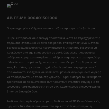
ΑΡ. ΓΕ.ΜΗ 000401501000
Οι φωτογραφίες ενδέχεται να απεικονίζουν προαιρετικό εξοπλισμό.
Η Opel καταβάλλει κάθε εύλογη προσπάθεια, ώστε το περιεχόμενο της
παρούσας Ιστοσελίδας να είναι ακριβές και επικαιροποιημένο, ωστόσο,
δεν φέρει καμία ευθύνη για τυχόν αξιώσεις ή ζημίες που ενδέχεται να
προκύψουν από την εμπιστοσύνη σε αυτό. Ορισμένες πληροφορίες
ενδέχεται να μην ανταποκρίνονται πλήρως στην πραγματικότητα, λόγω
αλλαγών που μπορεί να έχουν πραγματοποιηθεί μετά τη δημοσίευσή
τους. Επιπλέον, ορισμένα στοιχεία εξοπλισμού που περιγράφονται ή
απεικονίζονται ενδέχεται να διατίθενται μόνο σε συγκεκριμένες χώρες ή
να προσφέρονται με πρόσθετη χρέωση. Η Opel διατηρεί το δικαίωμα να
τροποποιεί τις προδιαγραφές των προϊόντων ανά πάσα στιγμή. Για τις
ισχύουσες προδιαγραφές στη χώρα σας, παρακαλούμε απευθυνθείτε σε
Επίσημο Διανομέα Opel.
Συνδυασμένες τιμές σύμφωνα με τη διαδικασία WLTP. Οι επιδόσεις ενός
οχήματος δεν εξαρτώνται μόνο από την κατανάλωση καυσίμου ή