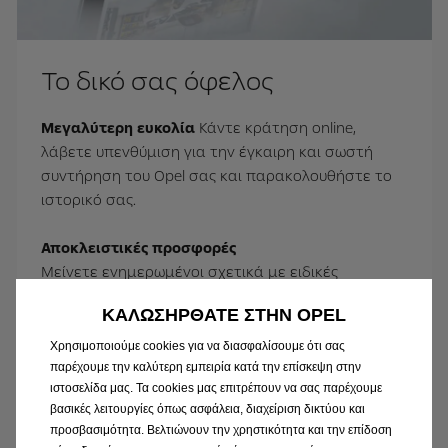
Το δικό σας όφελος
Μεγαλύτερη ευκολία
Κάντε κράτηση online,
λάβετε υπενθύμιση για την έγκαιρη και σωστή
συντήρηση του Opel σας και παρακολουθήστε το
ιστορικό σας.
Αποκλειστικές προσφορές
Μείνετε ενημερωμένοι σχετικά με ειδικές
προσφορές προσαρμοσμένες στο Opel σας, νέα
ΚΑΛΩΣΗΡΘΑΤΕ ΣΤΗΝ OPEL
και εκδηλώσεις.
Χρησιμοποιούμε cookies για να διασφαλίσουμε ότι σας
Όπως και πολλά άλλα αποκλειστικά
παρέχουμε την καλύτερη εμπειρία κατά την επίσκεψη στην
ιστοσελίδα μας. Τα cookies μας επιτρέπουν να σας παρέχουμε
χαρακτηριστικά.
βασικές λειτουργίες όπως ασφάλεια, διαχείριση δικτύου και
προσβασιμότητα. Βελτιώνουν την χρηστικότητα και την επίδοση