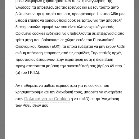
μέσω διαφόρων χαρακτηριστικών όπως η αναγνώριση της
γλώσσας, τα αποτελέσματα της έρευνας και με τον τρόπο αυτό
βελτιώνουν την εμπειρία που σας προσφέρουμε. Η ιστοσελίδα μας
Προσφορες aftersales
μπορεί επίσης να χρησιμοποιεί cookies τρίτων για την αποστολή
διαφημιστικών μηνυμάτων που είναι πλέον σχετικά για εσάς.
Έλεγχοι & επιθεωρήσεις
Ορισμένα cookies ενδέχεται να υποβάλλονται σε επεξεργασία από
τρίτα μέρη που βρίσκονται σε χώρες εκτός του Ευρωπαϊκού
Οικονομικού Χώρου (ΕΟΧ), τα οποία ενδέχεται να μην έχουν λάβει
Γνήσια ανταλλακτικά Opel
ακόμη απόφαση επάρκειας από τις αρμόδιες Ευρωπαϊκές αρχές
προστασίας δεδομένων. Στην περίπτωση αυτή η διαβίβαση
Καμπάνιες Ανάκλησης
πραγματοποιείται με βάση την συγκατάθεσή σας (άρθρο 49 παρ. 1
(α) του ΓΚΠΔ).
Εγχειρίδια Χρήσης
Αν επιθυμείτε να μάθετε περισσότερα για τα cookies που
χρησιμοποιούμε και την διαχείρισή τους, μπορείτε να ανατρέξετε
Πολιτική για τα Cookies
στην
ή να επιλέξετε την ‘Διαχείριση
Ασφαλιστική Κάλυψη Opel
των Ρυθμίσεών μου’.
Εγγύηση
Χρήσιμες συμβουλές