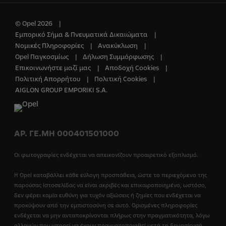
© Opel 2026
Εμπορικό Σήμα & Πνευματικά Δικαιώματα
Νομικές Πληροφορίες
Ανακύκλωση
Opel Παγκοσμίως
Δήλωση Συμμόρφωσης
Επικοινωνήστε μαζί μας
Αποδοχή Cookies
Πολιτική Απορρήτου
Πολιτική Cookies
AIGLON GROUP EMPORIKI S.A.
ΑΡ. ΓΕ.ΜΗ 000401501000
Οι φωτογραφίες ενδέχεται να απεικονίζουν προαιρετικό εξοπλισμό.
Η Opel καταβάλλει κάθε εύλογη προσπάθεια, ώστε το περιεχόμενο της
παρούσας Ιστοσελίδας να είναι ακριβές και επικαιροποιημένο, ωστόσο,
δεν φέρει καμία ευθύνη για τυχόν αξιώσεις ή ζημίες που ενδέχεται να
προκύψουν από την εμπιστοσύνη σε αυτό. Ορισμένες πληροφορίες
ενδέχεται να μην ανταποκρίνονται πλήρως στην πραγματικότητα, λόγω
αλλαγών που μπορεί να έχουν πραγματοποιηθεί μετά τη δημοσίευσή